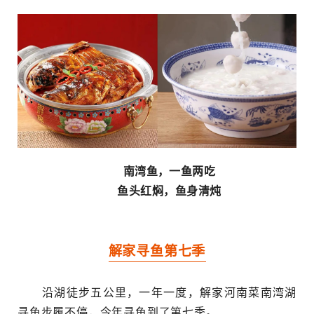
南湾鱼，一鱼两吃
鱼头红焖，鱼身清炖
解家寻鱼第七季
沿湖徒步五公里，一年一度，解家河南菜南湾湖
寻鱼步履不停，今年寻鱼到了第七季。