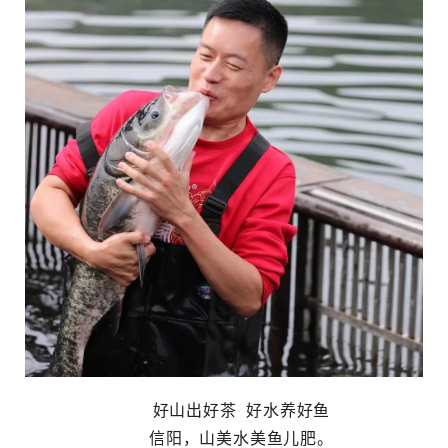
好山出好茶 好水养好鱼
信阳，山美水美鱼儿肥。