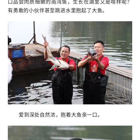
口品尝肉质细嫩的南湾鱼，生长在湖里又是啥样呢？
有勇敢的小伙伴甚至跳进水里抱起了大鱼。
爱到深处自然浓，抱着大鱼亲一口。