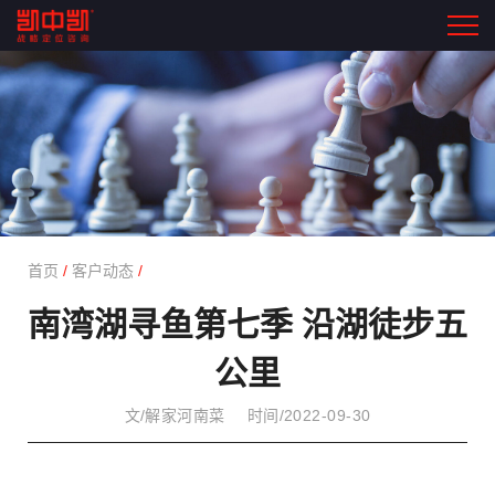
首页
/
客户动态
/
南湾湖寻鱼第七季 沿湖徒步五
公里
文/解家河南菜
时间/2022-09-30